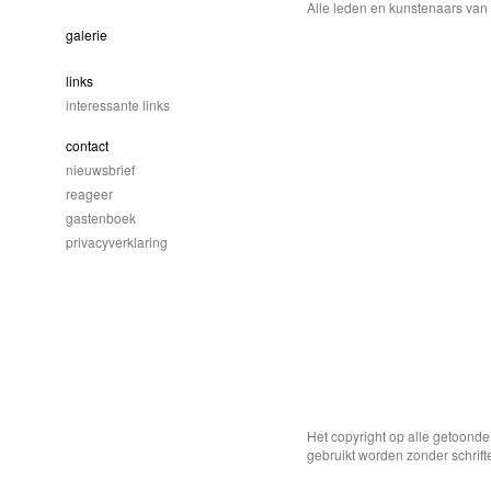
Alle leden en kunstenaars van d
galerie
links
interessante links
contact
nieuwsbrief
reageer
gastenboek
privacyverklaring
Het copyright op alle getoond
gebruikt worden zonder schrift