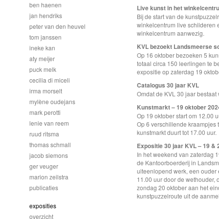
ben haenen
Live kunst in het winkelcentr
jan hendriks
Bij de start van de kunstpuzze
winkelcentrum live schilderen e
peter van den heuvel
winkelcentrum aanwezig.
tom janssen
KVL bezoekt Landsmeerse sc
ineke kan
Op 16 oktober bezoeken 5 kun
aty meijer
totaal circa 150 leerlingen te 
puck melk
expositie op zaterdag 19 okto
cecilia di miceli
Catalogus 30 jaar KVL
irma morselt
Omdat de KVL 30 jaar bestaat 
mylène oudejans
Kunstmarkt – 19 oktober 2024
mark perotti
Op 19 oktober start om 12.00 
lenie van reem
Op 6 verschillende kraampjes 
kunstmarkt duurt tot 17.00 uur.
ruud ritsma
thomas schmall
Expositie 30 jaar KVL – 19 & 
In het weekend van zaterdag 1
jacob siemons
de Kantoorboerderij in Landsm
ger veuger
uiteenlopend werk, een ouder 
marion zeilstra
11.00 uur door de wethouder, da
publicaties
zondag 20 oktober aan het ei
kunstpuzzelroute uit de aanme
exposities
overzicht