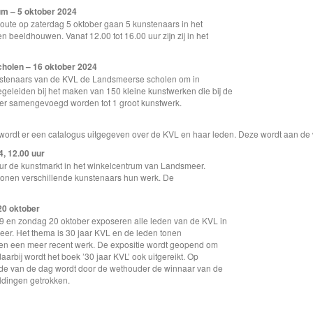
um – 5 oktober 2024
lroute op zaterdag 5 oktober gaan 5 kunstenaars in het
n beeldhouwen. Vanaf 12.00 tot 16.00 uur zijn zij in het
holen – 16 oktober 2024
stenaars van de KVL de Landsmeerse scholen om in
begeleiden bij het maken van 150 kleine kunstwerken die bij de
ber samengevoegd worden tot 1 groot kunstwerk.
wordt er een catalogus uitgegeven over de KVL en haar leden. Deze wordt aan de
, 12.00 uur
uur de kunstmarkt in het winkelcentrum van Landsmeer.
tonen verschillende kunstenaars hun werk. De
20 oktober
9 en zondag 20 oktober exposeren alle leden van de KVL in
eer. Het thema is 30 jaar KVL en de leden tonen
en een meer recent werk. De expositie wordt geopend om
arbij wordt het boek ’30 jaar KVL’ ook uitgereikt. Op
nde van de dag wordt door de wethouder de winnaar van de
ldingen getrokken.