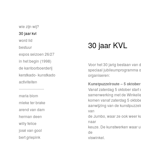
wie zijn wij?
30 jaar kvl
word lid
30 jaar KVL
bestuur
expos seizoen 26/27
in het begin (1998)
Voor het 30 jarig bestaan van
de kantoorboerderij
speciaal jubileumprogramma opge
kerstkado- kunstkado
organiseren:
activiteiten
Kunstpuzzelroute – 5 oktober
--------------------
Vanaf zaterdag 5 oktober start
samenwerking met de Winkelie
maria blom
komen vanaf zaterdag 5 oktobe
mieke ter brake
aanwijzing van de kunstpuzzelr
arend van dam
van
de Jumbo, waar ze ook weer ku
herman deen
naar
willy felice
keuze. De kunstwerken waar u
josé van gool
de
bert griepink
viswinkel.