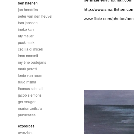
benhaenen@hotmail.com
ben haenen
jan hendriks
http://www.smartkitten.co
peter van den heuvel
www.flickr.com/photos/be
tom janssen
ineke kan
aty meijer
puck melk
cecilia di miceli
irma morselt
mylène oudejans
mark perotti
lenie van reem
ruud ritsma
thomas schmall
jacob siemons
ger veuger
marion zeilstra
publicaties
exposities
overzicht