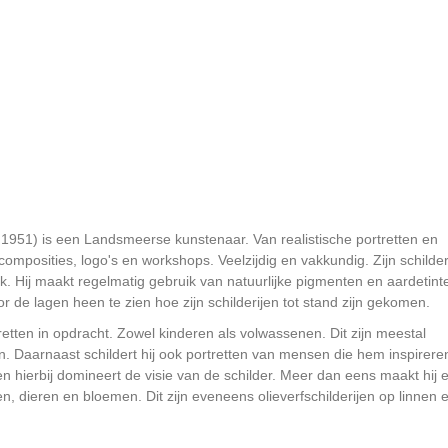
951) is een Landsmeerse kunstenaar. Van realistische portretten en
omposities, logo's en workshops. Veelzijdig en vakkundig. Zijn schilder
iek. Hij maakt regelmatig gebruik van natuurlijke pigmenten en aardetint
r de lagen heen te zien hoe zijn schilderijen tot stand zijn gekomen.
etten in opdracht. Zowel kinderen als volwassenen. Dit zijn meestal
nen. Daarnaast schildert hij ook portretten van mensen die hem inspirere
 en hierbij domineert de visie van de schilder. Meer dan eens maakt hij 
n, dieren en bloemen. Dit zijn eveneens olieverfschilderijen op linnen 