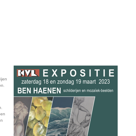
ijen
en.
n.
een
en