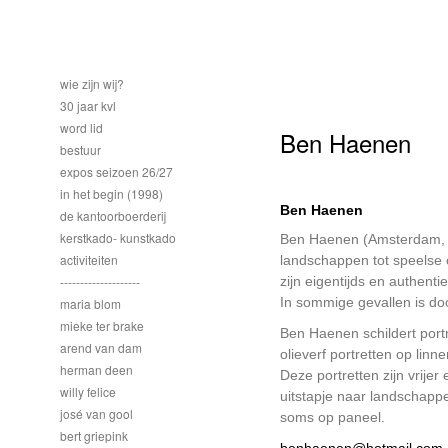
wie zijn wij?
30 jaar kvl
word lid
Ben Haenen
bestuur
expos seizoen 26/27
in het begin (1998)
Ben Haenen
de kantoorboerderij
kerstkado- kunstkado
Ben Haenen (Amsterdam, 1
activiteiten
landschappen tot speelse c
--------------------
zijn eigentijds en authent
In sommige gevallen is doo
maria blom
mieke ter brake
Ben Haenen schildert portr
arend van dam
olieverf portretten op lin
herman deen
Deze portretten zijn vrijer
willy felice
uitstapje naar landschappe
josé van gool
soms op paneel.
bert griepink