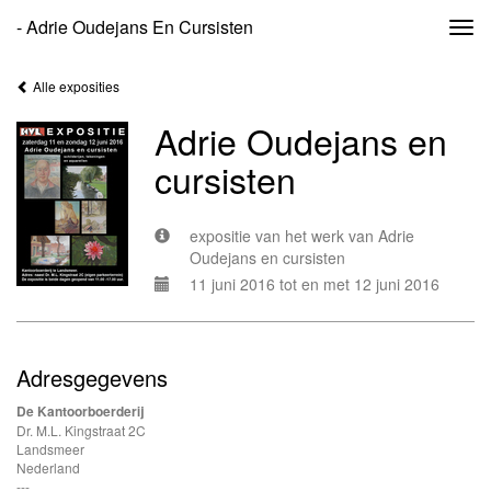
- Adrie Oudejans En Cursisten
Togg
navi
Alle exposities
Adrie Oudejans en
cursisten
expositie van het werk van Adrie
Oudejans en cursisten
11 juni 2016 tot en met 12 juni 2016
Adresgegevens
De Kantoorboerderij
Dr. M.L. Kingstraat 2C
Landsmeer
Nederland
---