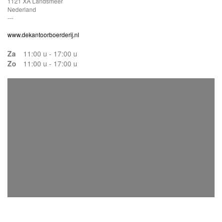
1121 XA Landsmeer
Nederland
---
www.dekantoorboerderij.nl
Za
11:00 u - 17:00 u
Zo
11:00 u - 17:00 u