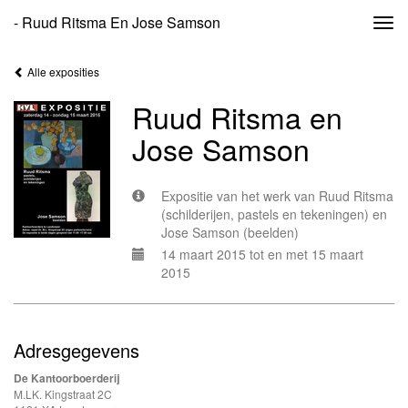
- Ruud Ritsma En Jose Samson
Togg
navi
Alle exposities
Ruud Ritsma en
Jose Samson
Expositie van het werk van Ruud Ritsma
(schilderijen, pastels en tekeningen) en
Jose Samson (beelden)
14 maart 2015 tot en met 15 maart
2015
Adresgegevens
De Kantoorboerderij
M.LK. Kingstraat 2C